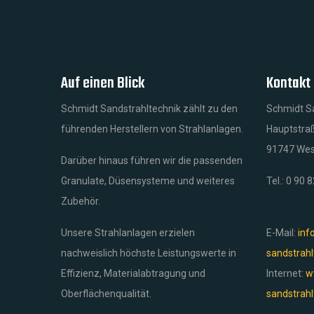
Auf einen Blick
Kontakt
Schmidt Sandstrahltechnik zählt zu den
Schmidt S
führenden Herstellern von Strahlanlagen.
Hauptstra
91747 We
Darüber hinaus führen wir die passenden
Granulate, Düsensysteme und weiteres
Tel.: 0 90 
Zubehör.
Unsere Strahlanlagen erzielen
E-Mail:
inf
nachweislich höchste Leistungswerte in
sandstrahl
Effizienz, Materialabtragung und
Internet:
w
Oberflächenqualität.
sandstrahl