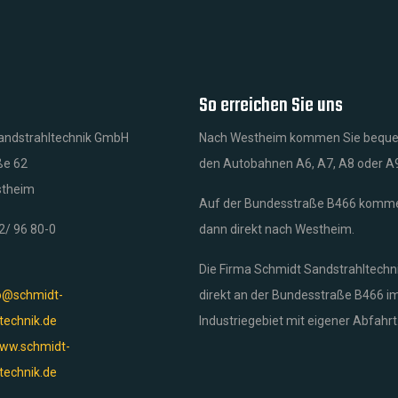
So erreichen Sie uns
andstrahltechnik GmbH
Nach Westheim kommen Sie bequ
ße 62
den Autobahnen A6, A7, A8 oder A
stheim
Auf der Bundesstraße B466 komme
82/ 96 80-0
dann direkt nach Westheim.
Die Firma Schmidt Sandstrahltechni
o@schmidt-
direkt an der Bundesstraße B466 i
technik.de
Industriegebiet mit eigener Abfahrt
ww.schmidt-
technik.de