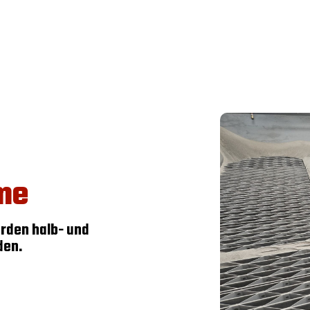
me
rden halb- und
den.