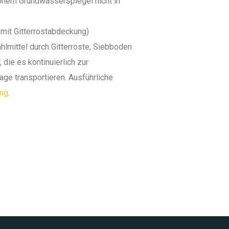
ohem Grundwasserspiegel nicht in
r mit Gitterrostabdeckung)
hlmittel durch Gitterroste, Siebboden
 die es kontinuierlich zur
age transportieren. Ausführliche
ung
.