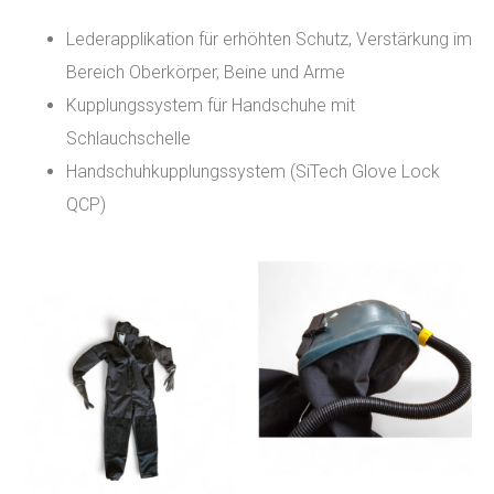
Lederapplikation für erhöhten Schutz, Verstärkung im
Bereich Oberkörper, Beine und Arme
Kupplungssystem für Handschuhe mit
Schlauchschelle
Handschuhkupplungssystem (SiTech Glove Lock
QCP)