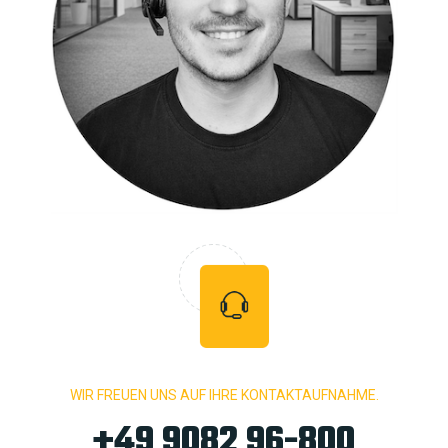
WIR FREUEN UNS AUF IHRE KONTAKTAUFNAHME.
+49 9082 96-800