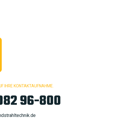
UF IHRE KONTAKTAUFNAHME.
082 96-800
dstrahltechnik.de