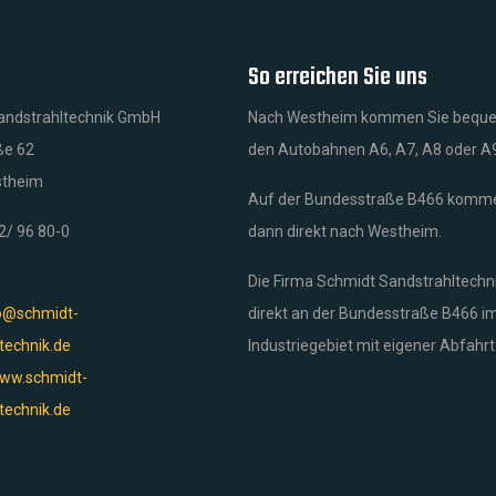
So erreichen Sie uns
andstrahltechnik GmbH
Nach Westheim kommen Sie bequ
ße 62
den Autobahnen A6, A7, A8 oder A
stheim
Auf der Bundesstraße B466 komme
82/ 96 80-0
dann direkt nach Westheim.
Die Firma Schmidt Sandstrahltechni
o@schmidt-
direkt an der Bundesstraße B466 i
technik.de
Industriegebiet mit eigener Abfahrt
ww.schmidt-
technik.de