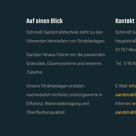
Auf einen Blick
Kontakt
Schmidt Sandstrahltechnik zählt zu den
Schmidt S
führenden Herstellern von Strahlanlagen.
Hauptstra
91747 We
Darüber hinaus führen wir die passenden
Granulate, Düsensysteme und weiteres
Tel.: 0 90 
Zubehör.
Unsere Strahlanlagen erzielen
E-Mail:
inf
nachweislich höchste Leistungswerte in
sandstrahl
Effizienz, Materialabtragung und
Internet:
w
Oberflächenqualität.
sandstrahl