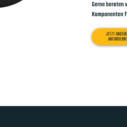
Gerne beraten w
Komponenten fü
JETZT ANGEB
ANFORDERN!