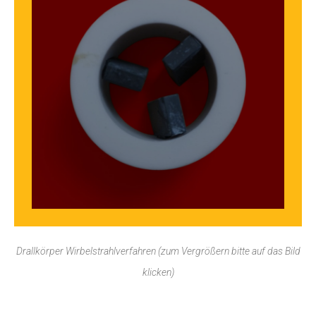
Drallkörper Wirbelstrahlverfahren (zum Vergrößern bitte auf das Bild
klicken)