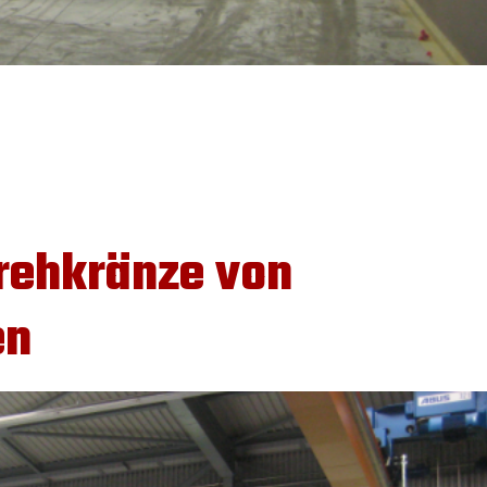
Drehkränze von
en